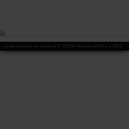
sv-esk-kempten.de Version 9 © SV ESK Kempten 1958 e.V. 2026