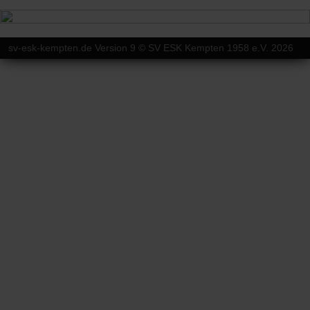
sv-esk-kempten.de Version 9 © SV ESK Kempten 1958 e.V. 2026