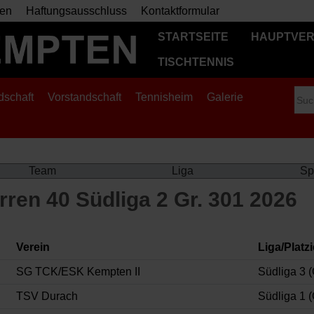
en
Haftungsausschluss
Kontaktformular
STARTSEITE
HAUPTVER
TISCHTENNIS
dschaft
Vorstandschaft
Tennisheim
Galerie
Team
Liga
Sp
rren 40 Südliga 2 Gr. 301 2026
Verein
Liga/Platz
SG TCK/ESK Kempten II
Südliga 3 (G
TSV Durach
Südliga 1 (