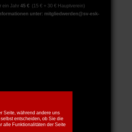
r ein Jahr
45 €
(15 € + 30 € Hauptverein)
nformationen unter:
mitgliedwerden@sv-esk-
der Seite, während andere uns
selbst entscheiden, ob Sie die
alle Funktionalitäten der Seite