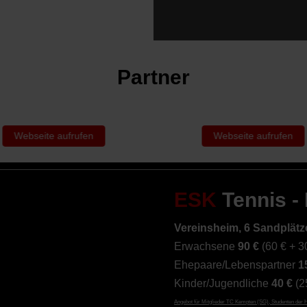
Partner
Webseite aufrufen
Webseite aufrufen
ESK
Tennis -
Vereinsheim, 6 Sandplätze
Erwachsene
90 €
(60 € + 3
Ehepaare/Lebenspartner
1
Kinder/Jugendliche
40 €
(2
Angebot für Mitglieder TC Kempten (SG), Studenten der 