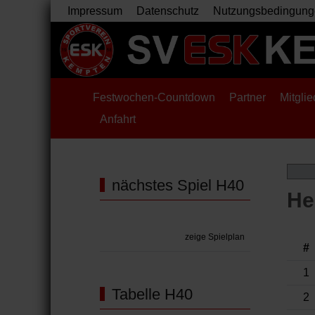
Impressum
Datenschutz
Nutzungsbedingung
Festwochen-Countdown
Partner
Mitglie
Anfahrt
nächstes Spiel H40
He
zeige Spielplan
#
1
Tabelle H40
2