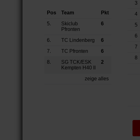
3
Pos
Team
Pkt
4
5.
Skiclub
6
5
Pfronten
6
6.
TC Lindenberg
6
7
7.
TC Pfronten
6
8
8.
SG TCK/ESK
2
Kempten H40 II
zeige alles
Webseite
aufrufen