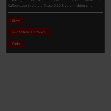
Kaffeekasse in die pro Tasse 0,50 € zu entrichten sind.
Biere
alkoholfreie Getränke
Wein