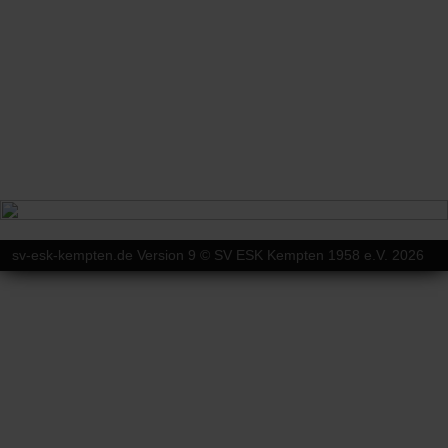
sv-esk-kempten.de Version 9 © SV ESK Kempten 1958 e.V. 2026