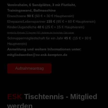
Vereinsheim, 6 Sandplätze, 3 mit Flutlicht,
Trainingswand, Ballmaschine
Erwachsene
90 €
(60 € + 30 € Hauptverein)
Ehepaare/Lebenspartner
155 €
(95 € + 60 € Hauptverein)
Kinder/Jugendliche
40 €
(25 € + 15 € Hauptverein)
Angebot für Mitglieder TC Kempten (SG), Studenten der Hochschule, Fast Learner
Schnuppermitgliedschaft für ein Jahr
45 €
(15 € + 30 €
Hauptverein)
Anmeldung und weitere Informationen unter:
mitgliedwerden@sv-esk-kempten.de
Aufnahmeantrag
ESK
Tischtennis - Mitglied
werden