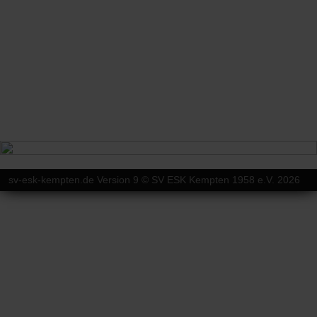
sv-esk-kempten.de Version 9 © SV ESK Kempten 1958 e.V. 2026